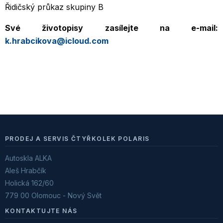
Řidičský průkaz skupiny B
Své životopisy zasílejte na e-mail:
k.hrabcikova@icloud.com
PRODEJ A SERVIS ČTYŘKOLEK POLARIS
Autoskla ALKA
Aleš Hrabčík
Holická 162/60
779 00 Olomouc - Nový Svět
KONTAKTUJTE NÁS