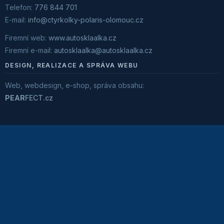
Telefon:
776 844 701
E-mail:
info@ctyrkolky-polaris-olomouc.cz
Firemní web:
www.autosklaalka.cz
Firemní e-mail:
autosklaalka@autosklaalka.cz
DESIGN, REALIZACE A SPRÁVA WEBU
Web, webdesign, e-shop, správa obsahu:
PEAR
FECT.cz